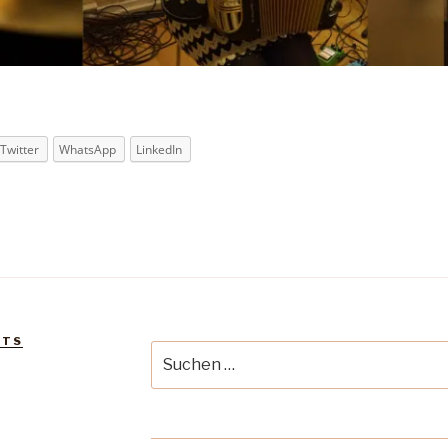
Twitter
WhatsApp
LinkedIn
RTS
Suche
nach: