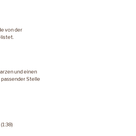
de von der
istet.
warzen und einen
 passender Stelle
(1:38)