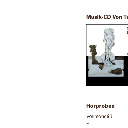
Musik-CD Von Ta
Hörproben
Vollmond
–