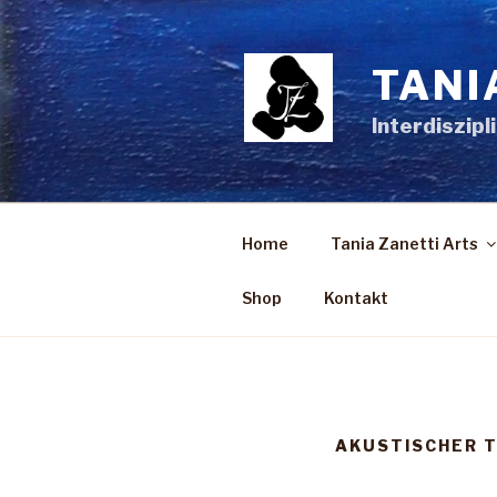
Zum
Inhalt
springen
TANI
Interdiszipl
Home
Tania Zanetti Arts
Shop
Kontakt
AKUSTISCHER T