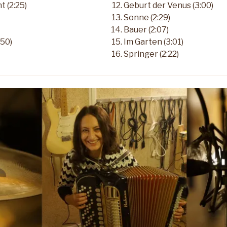
t (2:25)
Geburt der Venus (3:00)
Sonne (2:29)
Bauer (2:07)
:50)
Im Garten (3:01)
Springer (2:22)