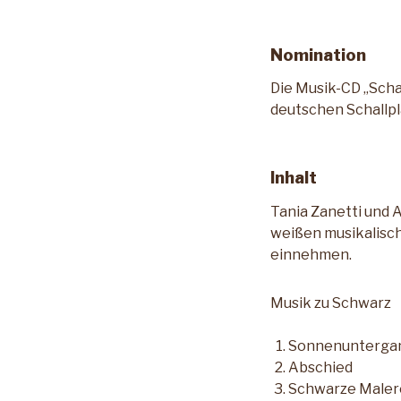
Nomination
Die Musik-CD „Scha
deutschen Schallpla
Inhalt
Tania Zanetti und 
weißen musikalisch
einnehmen.
Musik zu Schwarz
Sonnen­untergan
Abschied
Schwarze Malerei