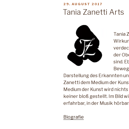
VERÖFFENTLICHT
29. AUGUST 2017
AM
Tania Zanetti Arts
Tania Z
Wirkun
verdec
der Ob
sind. 
Bewegu
Darstellung des Erkannten un
Zanetti dem Medium der Kunst
Medium der Kunst wird nichts 
keiner bloß gestellt. Im Bild w
erfahrbar, in der Musik hörba
Biografie