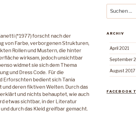
Suche
nach:
ARCHIV
anetti (*1977) forscht nach der
g von Farbe, verborgenen Strukturen,
April 2021
kten Rollen und Mustern, die hinter
erfläche wirksam, jedoch unsichtbar
September 2
Ebenso widmet sie sich dem Thema
August 2017
ng und Dress Code. Für die
d Erforschten bedient sich Tania
 und deren fiktiven Welten. Durch das
FACEBOOK T
erklärt und nichts behauptet, wie auch
ird etwas sichtbar, in der Literatur
r und durch das Kleid greifbar gemacht.