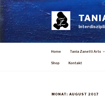
Zum
Inhalt
springen
TANI
Interdiszipl
Home
Tania Zanetti Arts
Shop
Kontakt
MONAT:
AUGUST 2017