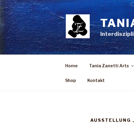
Zum
Inhalt
springen
TANI
Interdiszipl
Home
Tania Zanetti Arts
Shop
Kontakt
AUSSTELLUNG 